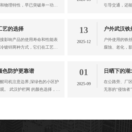
计和物理特性，早已突破单一功能
引导交通，还
的护栏网产品
13
工艺的选择
户外武汉铁
直接影响产品的使用寿命和性能表
户外使用的铁
2025-12
和冷镀锌两种方式，它们在工艺原
腐蚀、老化，
需从 武汉铁丝
01
颜色防护更靠谱
日晒下的湖
醒司机注意边界;深绿色的小区护
在公路旁、厂
2025-09
观。 武汉护栏网 的颜色选择，从
无形的“侵蚀者
材质会发生一