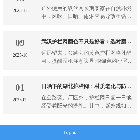
户外使用的铁丝网长期暴露在自然环境
2025-12
雨淋有技巧
中，风吹、日晒、雨淋容易导致生锈、
腐蚀、老化，影响使用寿命和防护效
果。想要选到能抵御恶劣天气的铁丝
09
网，需从 武汉铁丝网 材质、工艺
武汉护栏网颜色不只是好看：选对颜色
远远望去，公路旁的黄色护栏网格外醒
2025-10
防护更靠谱
目，提醒司机注意边界;深绿色的小区护
栏网与绿植融为一体，既保障安全又不
破坏景观。 武汉护栏网 的颜色选择，
01
从来都不只是为了美观，不同
日晒下的湖北护栏网：材质老化与防护
在公路旁、厂区外，护栏网日复一日地
2025-09
之道
经受着阳光的洗礼。其中，紫外线如同
无形的“侵蚀者”，持续作用于 湖北护栏
网 材质。长期受紫外线照射后，护栏网
材质会发生一系列变化，
Top