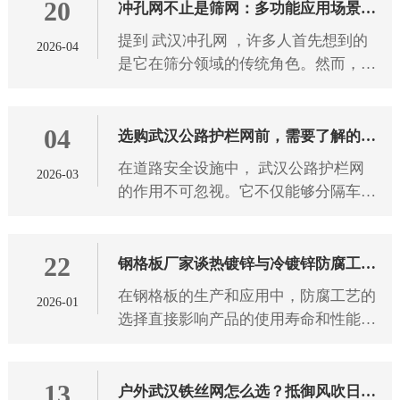
20
冲孔网不止是筛网：多功能应用场景与
提到 武汉冲孔网 ，许多人首先想到的
2026-04
特性解析
是它在筛分领域的传统角色。然而，这
种看似简单的金属板材，凭借其独特的
结构设计和物理特性，早已突破单一功
04
能边界，悄然渗透到建筑、装
选购武汉公路护栏网前，需要了解的5
在道路安全设施中， 武汉公路护栏网
2026-03
个实用知识点
的作用不可忽视。它不仅能够分隔车
道、引导交通，还能在意外发生时有效
降低事故风险。然而，面对市场上种类
22
繁多的护栏网产品，如何选择适
钢格板厂家谈热镀锌与冷镀锌防腐工艺
在钢格板的生产和应用中，防腐工艺的
2026-01
的选择
选择直接影响产品的使用寿命和性能表
现。目前市场上主流的防腐工艺包括热
镀锌和冷镀锌两种方式，它们在工艺原
13
理、防腐效果以及适用场景上
户外武汉铁丝网怎么选？抵御风吹日晒