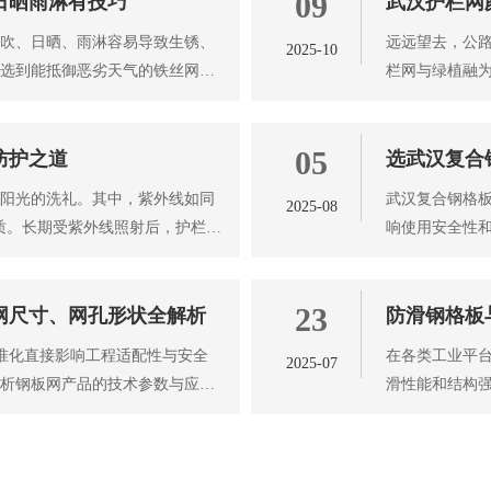
09
日晒雨淋有技巧
武汉护栏网
风吹、日晒、雨淋容易导致生锈、
远远望去，公路
2025-10
要选到能抵御恶劣天气的铁丝网，
栏网与绿植融为
来都不只是为
05
防护之道
选武汉复合
着阳光的洗礼。其中，紫外线如同
武汉复合钢格板
2025-08
材质。长期受紫外线照射后，护栏网
响使用安全性
细介绍如何科
23
网尺寸、网孔形状全解析
防滑钢格板
标准化直接影响工程适配性与安全
在各类工业平台
2025-07
解析钢板网产品的技术参数与应用
滑性能和结构
板，防滑钢格