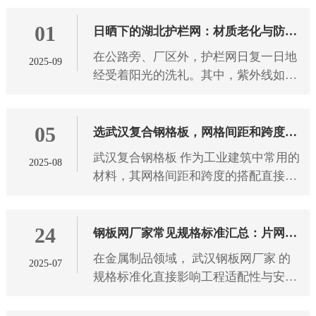
破坏景观。 武汉护栏网 的颜色选择，
01
从来都不只是为了美观，不同
日晒下的湖北护栏网：材质老化与防护
在公路旁、厂区外，护栏网日复一日地
2025-09
之道
经受着阳光的洗礼。其中，紫外线如同
无形的“侵蚀者”，持续作用于 湖北护栏
网 材质。长期受紫外线照射后，护栏网
05
材质会发生一系列变化，
选武汉复合钢格板，网格间距和跨度怎
武汉复合钢格板 作为工业建筑中常用的
2025-08
么搭配？
材料，其网格间距和跨度的搭配直接影
响使用安全性和经济性。选择合适的参
数组合需要考虑多方面因素，下面将详
24
细介绍如何科学地匹配这两个
钢板网厂家常见规格标准汇总：片网尺
在金属制品领域， 武汉钢板网厂家 的
2025-07
寸、网孔形状全解析
规格标准化直接影响工程适配性与安全
性。本文从片网尺寸、网孔形状两大维
度，解析钢板网产品的技术参数与应用