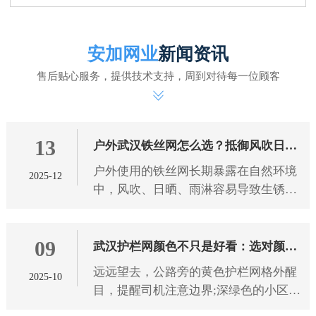
安加网业
新闻资讯
售后贴心服务，提供技术支持，周到对待每一位顾客
13
户外武汉铁丝网怎么选？抵御风吹日晒
户外使用的铁丝网长期暴露在自然环境
2025-12
雨淋有技巧
中，风吹、日晒、雨淋容易导致生锈、
腐蚀、老化，影响使用寿命和防护效
果。想要选到能抵御恶劣天气的铁丝
09
网，需从 武汉铁丝网 材质、工艺
武汉护栏网颜色不只是好看：选对颜色
远远望去，公路旁的黄色护栏网格外醒
2025-10
防护更靠谱
目，提醒司机注意边界;深绿色的小区护
栏网与绿植融为一体，既保障安全又不