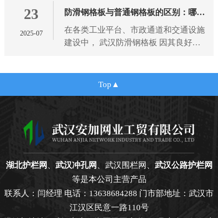
23
规范，为选型提供专业依据。
防滑钢格板与普通钢格板的区别：哪种
在各类工业平台、市政通道和交通设施
2025-07
更适合您的项目需求？
建设中， 武汉防滑钢格板 因其良好的
抗滑性能和结构强度，逐渐成为广泛应
用的金属材料之一。相比传统的普通钢
格板，防滑钢格板在设计细节
Top
湖北护栏网
、
武汉冲孔网
、武汉围栏网、
武汉公路护栏网
等是本公司主营产品
联系人：闫经理 电话：13638684288 门市部地址：武汉市
江汉区民意一路110号