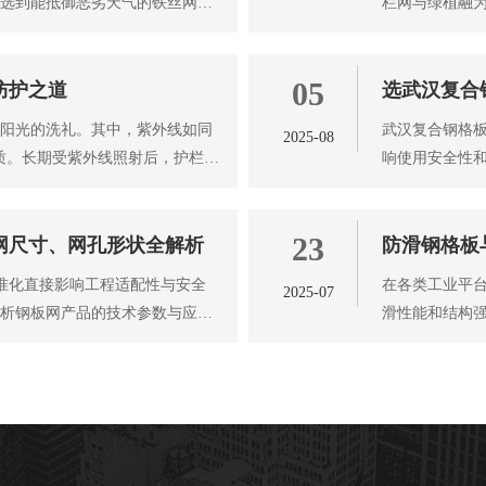
要选到能抵御恶劣天气的铁丝网，
栏网与绿植融为
来都不只是为
05
防护之道
选武汉复合
着阳光的洗礼。其中，紫外线如同
武汉复合钢格板
2025-08
材质。长期受紫外线照射后，护栏网
响使用安全性
细介绍如何科
23
网尺寸、网孔形状全解析
防滑钢格板
标准化直接影响工程适配性与安全
在各类工业平台
2025-07
解析钢板网产品的技术参数与应用
滑性能和结构
板，防滑钢格