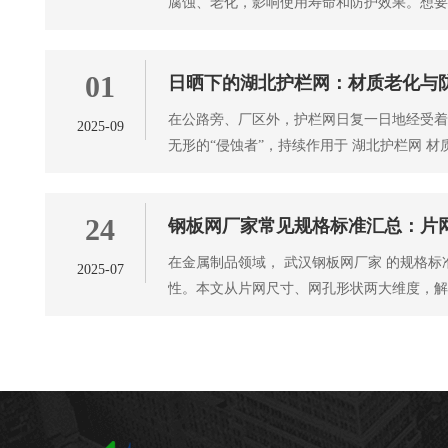
腐蚀、老化，影响使用寿命和防护效果。想
需从 武汉铁丝网 材质、工艺
01
日晒下的湖北护栏网：材质老化与
在公路旁、厂区外，护栏网日复一日地经受
2025-09
无形的“侵蚀者”，持续作用于 湖北护栏网 
材质会发生一系列变化，
24
钢板网厂家常见规格标准汇总：片
在金属制品领域， 武汉钢板网厂家 的规格
2025-07
性。本文从片网尺寸、网孔形状两大维度，
规范，为选型提供专业依据。