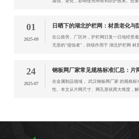
腐蚀、老化，影响使用寿命和防护效果。想
需从 武汉铁丝网 材质、工艺
01
日晒下的湖北护栏网：材质老化与
在公路旁、厂区外，护栏网日复一日地经受
2025-09
无形的“侵蚀者”，持续作用于 湖北护栏网 
材质会发生一系列变化，
24
钢板网厂家常见规格标准汇总：片
在金属制品领域， 武汉钢板网厂家 的规格
2025-07
性。本文从片网尺寸、网孔形状两大维度，
规范，为选型提供专业依据。