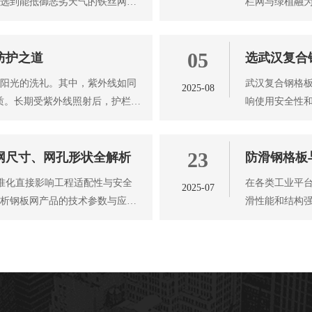
要选到能抵御恶劣天气的铁丝网，
栏网与绿植融为
来都不只是为
05
防护之道
选武汉复合
着阳光的洗礼。其中，紫外线如同
武汉复合钢格板
2025-08
材质。长期受紫外线照射后，护栏网
响使用安全性
细介绍如何科
23
网尺寸、网孔形状全解析
防滑钢格板
标准化直接影响工程适配性与安全
在各类工业平台
2025-07
解析钢板网产品的技术参数与应用
滑性能和结构
板，防滑钢格