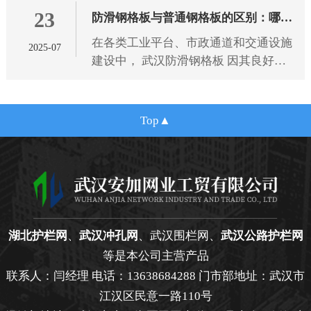
23
规范，为选型提供专业依据。
防滑钢格板与普通钢格板的区别：哪种
在各类工业平台、市政通道和交通设施
2025-07
更适合您的项目需求？
建设中， 武汉防滑钢格板 因其良好的
抗滑性能和结构强度，逐渐成为广泛应
用的金属材料之一。相比传统的普通钢
格板，防滑钢格板在设计细节
Top
湖北护栏网
、
武汉冲孔网
、武汉围栏网、
武汉公路护栏网
等是本公司主营产品
联系人：闫经理 电话：13638684288 门市部地址：武汉市
江汉区民意一路110号