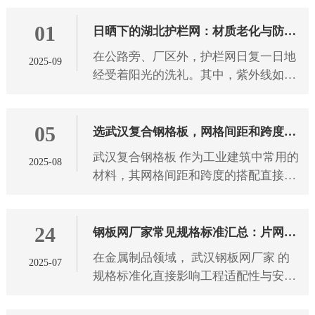
破坏景观。 武汉护栏网 的颜色选择，
01
从来都不只是为了美观，不同
日晒下的湖北护栏网：材质老化与防护
在公路旁、厂区外，护栏网日复一日地
2025-09
之道
经受着阳光的洗礼。其中，紫外线如同
无形的“侵蚀者”，持续作用于 湖北护栏
网 材质。长期受紫外线照射后，护栏网
05
材质会发生一系列变化，
选武汉复合钢格板，网格间距和跨度怎
武汉复合钢格板 作为工业建筑中常用的
2025-08
么搭配？
材料，其网格间距和跨度的搭配直接影
响使用安全性和经济性。选择合适的参
数组合需要考虑多方面因素，下面将详
24
细介绍如何科学地匹配这两个
钢板网厂家常见规格标准汇总：片网尺
在金属制品领域， 武汉钢板网厂家 的
2025-07
寸、网孔形状全解析
规格标准化直接影响工程适配性与安全
性。本文从片网尺寸、网孔形状两大维
度，解析钢板网产品的技术参数与应用