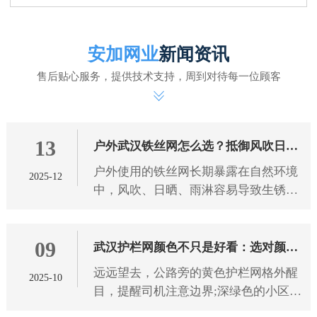
安加网业
新闻资讯
售后贴心服务，提供技术支持，周到对待每一位顾客
13
户外武汉铁丝网怎么选？抵御风吹日晒
户外使用的铁丝网长期暴露在自然环境
2025-12
雨淋有技巧
中，风吹、日晒、雨淋容易导致生锈、
腐蚀、老化，影响使用寿命和防护效
果。想要选到能抵御恶劣天气的铁丝
09
网，需从 武汉铁丝网 材质、工艺
武汉护栏网颜色不只是好看：选对颜色
远远望去，公路旁的黄色护栏网格外醒
2025-10
防护更靠谱
目，提醒司机注意边界;深绿色的小区护
栏网与绿植融为一体，既保障安全又不