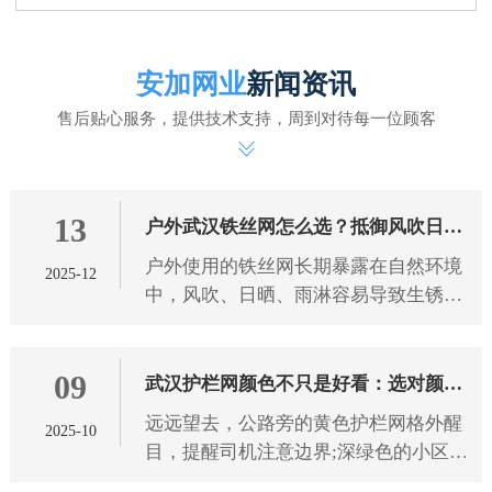
安加网业
新闻资讯
售后贴心服务，提供技术支持，周到对待每一位顾客
13
户外武汉铁丝网怎么选？抵御风吹日晒
户外使用的铁丝网长期暴露在自然环境
2025-12
雨淋有技巧
中，风吹、日晒、雨淋容易导致生锈、
腐蚀、老化，影响使用寿命和防护效
果。想要选到能抵御恶劣天气的铁丝
09
网，需从 武汉铁丝网 材质、工艺
武汉护栏网颜色不只是好看：选对颜色
远远望去，公路旁的黄色护栏网格外醒
2025-10
防护更靠谱
目，提醒司机注意边界;深绿色的小区护
栏网与绿植融为一体，既保障安全又不