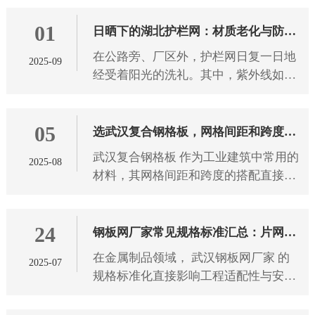
破坏景观。 武汉护栏网 的颜色选择，
01
从来都不只是为了美观，不同
日晒下的湖北护栏网：材质老化与防护
在公路旁、厂区外，护栏网日复一日地
2025-09
之道
经受着阳光的洗礼。其中，紫外线如同
无形的“侵蚀者”，持续作用于 湖北护栏
网 材质。长期受紫外线照射后，护栏网
05
材质会发生一系列变化，
选武汉复合钢格板，网格间距和跨度怎
武汉复合钢格板 作为工业建筑中常用的
2025-08
么搭配？
材料，其网格间距和跨度的搭配直接影
响使用安全性和经济性。选择合适的参
数组合需要考虑多方面因素，下面将详
24
细介绍如何科学地匹配这两个
钢板网厂家常见规格标准汇总：片网尺
在金属制品领域， 武汉钢板网厂家 的
2025-07
寸、网孔形状全解析
规格标准化直接影响工程适配性与安全
性。本文从片网尺寸、网孔形状两大维
度，解析钢板网产品的技术参数与应用