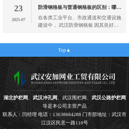
23
规范，为选型提供专业依据。
防滑钢格板与普通钢格板的区别：哪种
在各类工业平台、市政通道和交通设施
2025-07
更适合您的项目需求？
建设中， 武汉防滑钢格板 因其良好的
抗滑性能和结构强度，逐渐成为广泛应
用的金属材料之一。相比传统的普通钢
格板，防滑钢格板在设计细节
Top
湖北护栏网
、
武汉冲孔网
、武汉围栏网、
武汉公路护栏网
等是本公司主营产品
联系人：闫经理 电话：13638684288 门市部地址：武汉市
江汉区民意一路110号