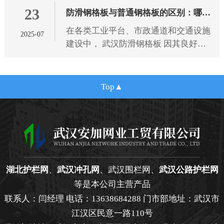
23
规范，为选型提供专业依据。
防滑钢格板与普通钢格板的区别：哪种
在各类工业平台、市政通道和交通设施
2025-07
更适合您的项目需求？
建设中， 武汉防滑钢格板 因其良好的
抗滑性能和结构强度，逐渐成为广泛应
用的金属材料之一。相比传统的普通钢
格板，防滑钢格板在设计细节
Top
湖北护栏网
、
武汉冲孔网
、武汉围栏网、
武汉公路护栏网
等是本公司主营产品
联系人：闫经理 电话：13638684288 门市部地址：武汉市
江汉区民意一路110号