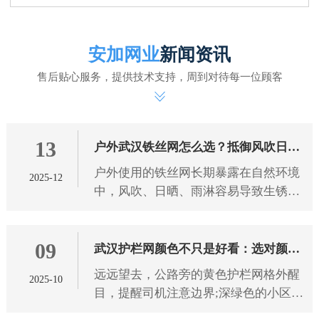
安加网业
新闻资讯
售后贴心服务，提供技术支持，周到对待每一位顾客
13
户外武汉铁丝网怎么选？抵御风吹日晒
户外使用的铁丝网长期暴露在自然环境
2025-12
雨淋有技巧
中，风吹、日晒、雨淋容易导致生锈、
腐蚀、老化，影响使用寿命和防护效
果。想要选到能抵御恶劣天气的铁丝
09
网，需从 武汉铁丝网 材质、工艺
武汉护栏网颜色不只是好看：选对颜色
远远望去，公路旁的黄色护栏网格外醒
2025-10
防护更靠谱
目，提醒司机注意边界;深绿色的小区护
栏网与绿植融为一体，既保障安全又不