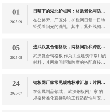
破坏景观。 武汉护栏网 的颜色选择，
01
从来都不只是为了美观，不同
日晒下的湖北护栏网：材质老化与防护
在公路旁、厂区外，护栏网日复一日地
2025-09
之道
经受着阳光的洗礼。其中，紫外线如同
无形的“侵蚀者”，持续作用于 湖北护栏
网 材质。长期受紫外线照射后，护栏网
05
材质会发生一系列变化，
选武汉复合钢格板，网格间距和跨度怎
武汉复合钢格板 作为工业建筑中常用的
2025-08
么搭配？
材料，其网格间距和跨度的搭配直接影
响使用安全性和经济性。选择合适的参
数组合需要考虑多方面因素，下面将详
24
细介绍如何科学地匹配这两个
钢板网厂家常见规格标准汇总：片网尺
在金属制品领域， 武汉钢板网厂家 的
2025-07
寸、网孔形状全解析
规格标准化直接影响工程适配性与安全
性。本文从片网尺寸、网孔形状两大维
度，解析钢板网产品的技术参数与应用