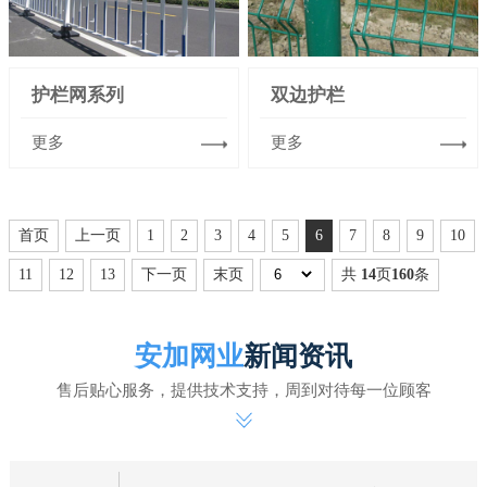
护栏网系列
双边护栏
更多
更多
首页
上一页
1
2
3
4
5
6
7
8
9
10
11
12
13
下一页
末页
共
14
页
160
条
安加网业
新闻资讯
售后贴心服务，提供技术支持，周到对待每一位顾客