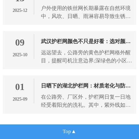
户外使用的铁丝网长期暴露在自然环境
2025-12
雨淋有技巧
中，风吹、日晒、雨淋容易导致生锈、
腐蚀、老化，影响使用寿命和防护效
果。想要选到能抵御恶劣天气的铁丝
09
网，需从 武汉铁丝网 材质、工艺
武汉护栏网颜色不只是好看：选对颜色
远远望去，公路旁的黄色护栏网格外醒
2025-10
防护更靠谱
目，提醒司机注意边界;深绿色的小区护
栏网与绿植融为一体，既保障安全又不
破坏景观。 武汉护栏网 的颜色选择，
01
从来都不只是为了美观，不同
日晒下的湖北护栏网：材质老化与防护
在公路旁、厂区外，护栏网日复一日地
2025-09
之道
经受着阳光的洗礼。其中，紫外线如同
无形的“侵蚀者”，持续作用于 湖北护栏
网 材质。长期受紫外线照射后，护栏网
材质会发生一系列变化，
Top