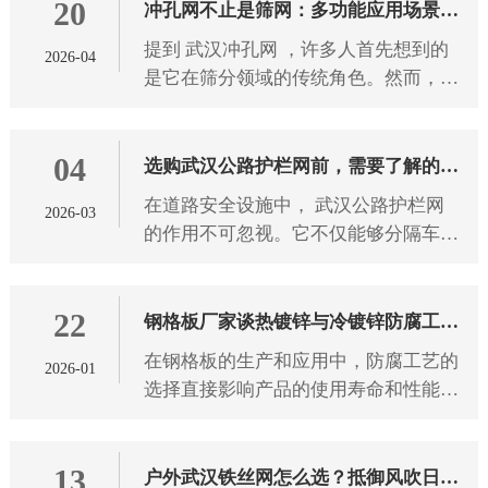
20
冲孔网不止是筛网：多功能应用场景与
提到 武汉冲孔网 ，许多人首先想到的
2026-04
特性解析
是它在筛分领域的传统角色。然而，这
种看似简单的金属板材，凭借其独特的
结构设计和物理特性，早已突破单一功
04
能边界，悄然渗透到建筑、装
选购武汉公路护栏网前，需要了解的5
在道路安全设施中， 武汉公路护栏网
2026-03
个实用知识点
的作用不可忽视。它不仅能够分隔车
道、引导交通，还能在意外发生时有效
降低事故风险。然而，面对市场上种类
22
繁多的护栏网产品，如何选择适
钢格板厂家谈热镀锌与冷镀锌防腐工艺
在钢格板的生产和应用中，防腐工艺的
2026-01
的选择
选择直接影响产品的使用寿命和性能表
现。目前市场上主流的防腐工艺包括热
镀锌和冷镀锌两种方式，它们在工艺原
13
理、防腐效果以及适用场景上
户外武汉铁丝网怎么选？抵御风吹日晒