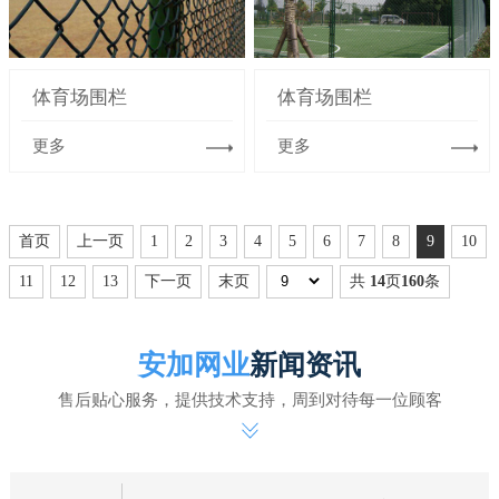
体育场围栏
体育场围栏
更多
更多
首页
上一页
1
2
3
4
5
6
7
8
9
10
11
12
13
下一页
末页
共
14
页
160
条
安加网业
新闻资讯
售后贴心服务，提供技术支持，周到对待每一位顾客