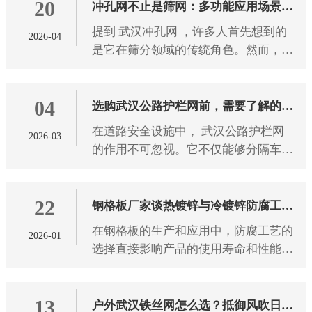
20
冲孔网不止是筛网：多功能应用场景与
提到 武汉冲孔网 ，许多人首先想到的
2026-04
特性解析
是它在筛分领域的传统角色。然而，这
种看似简单的金属板材，凭借其独特的
结构设计和物理特性，早已突破单一功
04
能边界，悄然渗透到建筑、装
选购武汉公路护栏网前，需要了解的5
在道路安全设施中， 武汉公路护栏网
2026-03
个实用知识点
的作用不可忽视。它不仅能够分隔车
道、引导交通，还能在意外发生时有效
降低事故风险。然而，面对市场上种类
22
繁多的护栏网产品，如何选择适
钢格板厂家谈热镀锌与冷镀锌防腐工艺
在钢格板的生产和应用中，防腐工艺的
2026-01
的选择
选择直接影响产品的使用寿命和性能表
现。目前市场上主流的防腐工艺包括热
镀锌和冷镀锌两种方式，它们在工艺原
13
理、防腐效果以及适用场景上
户外武汉铁丝网怎么选？抵御风吹日晒