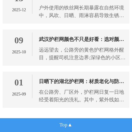
户外使用的铁丝网长期暴露在自然环境
2025-12
雨淋有技巧
中，风吹、日晒、雨淋容易导致生锈、
腐蚀、老化，影响使用寿命和防护效
果。想要选到能抵御恶劣天气的铁丝
09
网，需从 武汉铁丝网 材质、工艺
武汉护栏网颜色不只是好看：选对颜色
远远望去，公路旁的黄色护栏网格外醒
2025-10
防护更靠谱
目，提醒司机注意边界;深绿色的小区护
栏网与绿植融为一体，既保障安全又不
破坏景观。 武汉护栏网 的颜色选择，
01
从来都不只是为了美观，不同
日晒下的湖北护栏网：材质老化与防护
在公路旁、厂区外，护栏网日复一日地
2025-09
之道
经受着阳光的洗礼。其中，紫外线如同
无形的“侵蚀者”，持续作用于 湖北护栏
网 材质。长期受紫外线照射后，护栏网
材质会发生一系列变化，
Top