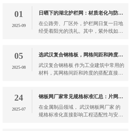
破坏景观。 武汉护栏网 的颜色选择，
01
从来都不只是为了美观，不同
日晒下的湖北护栏网：材质老化与防护
在公路旁、厂区外，护栏网日复一日地
2025-09
之道
经受着阳光的洗礼。其中，紫外线如同
无形的“侵蚀者”，持续作用于 湖北护栏
网 材质。长期受紫外线照射后，护栏网
05
材质会发生一系列变化，
选武汉复合钢格板，网格间距和跨度怎
武汉复合钢格板 作为工业建筑中常用的
2025-08
么搭配？
材料，其网格间距和跨度的搭配直接影
响使用安全性和经济性。选择合适的参
数组合需要考虑多方面因素，下面将详
24
细介绍如何科学地匹配这两个
钢板网厂家常见规格标准汇总：片网尺
在金属制品领域， 武汉钢板网厂家 的
2025-07
寸、网孔形状全解析
规格标准化直接影响工程适配性与安全
性。本文从片网尺寸、网孔形状两大维
度，解析钢板网产品的技术参数与应用