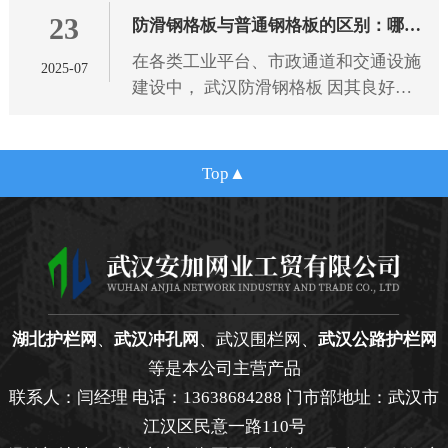
23
规范，为选型提供专业依据。
防滑钢格板与普通钢格板的区别：哪种
在各类工业平台、市政通道和交通设施
2025-07
更适合您的项目需求？
建设中， 武汉防滑钢格板 因其良好的
抗滑性能和结构强度，逐渐成为广泛应
用的金属材料之一。相比传统的普通钢
格板，防滑钢格板在设计细节
Top
湖北护栏网
、
武汉冲孔网
、武汉围栏网、
武汉公路护栏网
等是本公司主营产品
联系人：闫经理 电话：13638684288 门市部地址：武汉市
江汉区民意一路110号