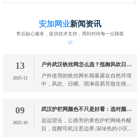
安加网业
新闻资讯
售后贴心服务，提供技术支持，周到对待每一位顾客
13
户外武汉铁丝网怎么选？抵御风吹日晒
户外使用的铁丝网长期暴露在自然环境
2025-12
雨淋有技巧
中，风吹、日晒、雨淋容易导致生锈、
腐蚀、老化，影响使用寿命和防护效
果。想要选到能抵御恶劣天气的铁丝
09
网，需从 武汉铁丝网 材质、工艺
武汉护栏网颜色不只是好看：选对颜色
远远望去，公路旁的黄色护栏网格外醒
2025-10
防护更靠谱
目，提醒司机注意边界;深绿色的小区护
栏网与绿植融为一体，既保障安全又不