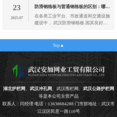
23
规范，为选型提供专业依据。
防滑钢格板与普通钢格板的区别：哪种
在各类工业平台、市政通道和交通设施
2025-07
更适合您的项目需求？
建设中， 武汉防滑钢格板 因其良好的
抗滑性能和结构强度，逐渐成为广泛应
用的金属材料之一。相比传统的普通钢
格板，防滑钢格板在设计细节
Top
湖北护栏网
、
武汉冲孔网
、武汉围栏网、
武汉公路护栏网
等是本公司主营产品
联系人：闫经理 电话：13638684288 门市部地址：武汉市
江汉区民意一路110号