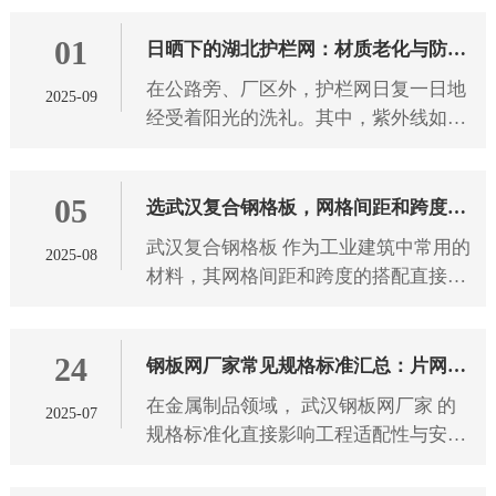
破坏景观。 武汉护栏网 的颜色选择，
01
从来都不只是为了美观，不同
日晒下的湖北护栏网：材质老化与防护
在公路旁、厂区外，护栏网日复一日地
2025-09
之道
经受着阳光的洗礼。其中，紫外线如同
无形的“侵蚀者”，持续作用于 湖北护栏
网 材质。长期受紫外线照射后，护栏网
05
材质会发生一系列变化，
选武汉复合钢格板，网格间距和跨度怎
武汉复合钢格板 作为工业建筑中常用的
2025-08
么搭配？
材料，其网格间距和跨度的搭配直接影
响使用安全性和经济性。选择合适的参
数组合需要考虑多方面因素，下面将详
24
细介绍如何科学地匹配这两个
钢板网厂家常见规格标准汇总：片网尺
在金属制品领域， 武汉钢板网厂家 的
2025-07
寸、网孔形状全解析
规格标准化直接影响工程适配性与安全
性。本文从片网尺寸、网孔形状两大维
度，解析钢板网产品的技术参数与应用