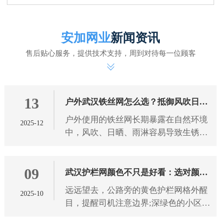
安加网业
新闻资讯
售后贴心服务，提供技术支持，周到对待每一位顾客
13
户外武汉铁丝网怎么选？抵御风吹日晒
户外使用的铁丝网长期暴露在自然环境
2025-12
雨淋有技巧
中，风吹、日晒、雨淋容易导致生锈、
腐蚀、老化，影响使用寿命和防护效
果。想要选到能抵御恶劣天气的铁丝
09
网，需从 武汉铁丝网 材质、工艺
武汉护栏网颜色不只是好看：选对颜色
远远望去，公路旁的黄色护栏网格外醒
2025-10
防护更靠谱
目，提醒司机注意边界;深绿色的小区护
栏网与绿植融为一体，既保障安全又不