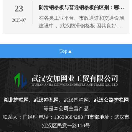
23
规范，为选型提供专业依据。
防滑钢格板与普通钢格板的区别：哪种
在各类工业平台、市政通道和交通设施
2025-07
更适合您的项目需求？
建设中， 武汉防滑钢格板 因其良好的
抗滑性能和结构强度，逐渐成为广泛应
用的金属材料之一。相比传统的普通钢
格板，防滑钢格板在设计细节
Top
湖北护栏网
、
武汉冲孔网
、武汉围栏网、
武汉公路护栏网
等是本公司主营产品
联系人：闫经理 电话：13638684288 门市部地址：武汉市
江汉区民意一路110号