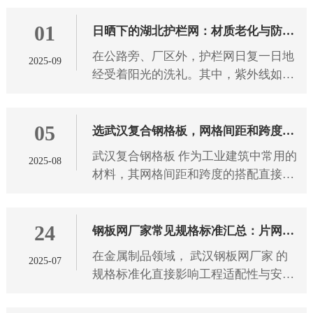
破坏景观。 武汉护栏网 的颜色选择，
01
从来都不只是为了美观，不同
日晒下的湖北护栏网：材质老化与防护
在公路旁、厂区外，护栏网日复一日地
2025-09
之道
经受着阳光的洗礼。其中，紫外线如同
无形的“侵蚀者”，持续作用于 湖北护栏
网 材质。长期受紫外线照射后，护栏网
05
材质会发生一系列变化，
选武汉复合钢格板，网格间距和跨度怎
武汉复合钢格板 作为工业建筑中常用的
2025-08
么搭配？
材料，其网格间距和跨度的搭配直接影
响使用安全性和经济性。选择合适的参
数组合需要考虑多方面因素，下面将详
24
细介绍如何科学地匹配这两个
钢板网厂家常见规格标准汇总：片网尺
在金属制品领域， 武汉钢板网厂家 的
2025-07
寸、网孔形状全解析
规格标准化直接影响工程适配性与安全
性。本文从片网尺寸、网孔形状两大维
度，解析钢板网产品的技术参数与应用