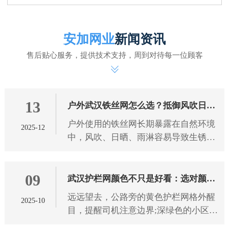
安加网业
新闻资讯
售后贴心服务，提供技术支持，周到对待每一位顾客
13
户外武汉铁丝网怎么选？抵御风吹日晒
户外使用的铁丝网长期暴露在自然环境
2025-12
雨淋有技巧
中，风吹、日晒、雨淋容易导致生锈、
腐蚀、老化，影响使用寿命和防护效
果。想要选到能抵御恶劣天气的铁丝
09
网，需从 武汉铁丝网 材质、工艺
武汉护栏网颜色不只是好看：选对颜色
远远望去，公路旁的黄色护栏网格外醒
2025-10
防护更靠谱
目，提醒司机注意边界;深绿色的小区护
栏网与绿植融为一体，既保障安全又不