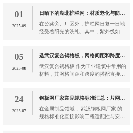
破坏景观。 武汉护栏网 的颜色选择，
01
从来都不只是为了美观，不同
日晒下的湖北护栏网：材质老化与防护
在公路旁、厂区外，护栏网日复一日地
2025-09
之道
经受着阳光的洗礼。其中，紫外线如同
无形的“侵蚀者”，持续作用于 湖北护栏
网 材质。长期受紫外线照射后，护栏网
05
材质会发生一系列变化，
选武汉复合钢格板，网格间距和跨度怎
武汉复合钢格板 作为工业建筑中常用的
2025-08
么搭配？
材料，其网格间距和跨度的搭配直接影
响使用安全性和经济性。选择合适的参
数组合需要考虑多方面因素，下面将详
24
细介绍如何科学地匹配这两个
钢板网厂家常见规格标准汇总：片网尺
在金属制品领域， 武汉钢板网厂家 的
2025-07
寸、网孔形状全解析
规格标准化直接影响工程适配性与安全
性。本文从片网尺寸、网孔形状两大维
度，解析钢板网产品的技术参数与应用