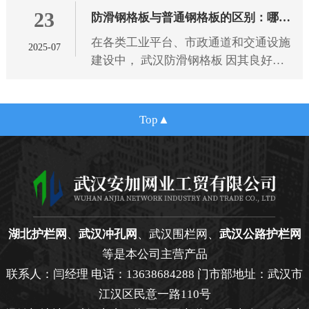
23
规范，为选型提供专业依据。
防滑钢格板与普通钢格板的区别：哪种
在各类工业平台、市政通道和交通设施
2025-07
更适合您的项目需求？
建设中， 武汉防滑钢格板 因其良好的
抗滑性能和结构强度，逐渐成为广泛应
用的金属材料之一。相比传统的普通钢
格板，防滑钢格板在设计细节
Top
湖北护栏网
、
武汉冲孔网
、武汉围栏网、
武汉公路护栏网
等是本公司主营产品
联系人：闫经理 电话：13638684288 门市部地址：武汉市
江汉区民意一路110号