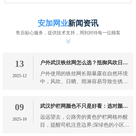
安加网业
新闻资讯
售后贴心服务，提供技术支持，周到对待每一位顾客
13
户外武汉铁丝网怎么选？抵御风吹日晒
户外使用的铁丝网长期暴露在自然环境
2025-12
雨淋有技巧
中，风吹、日晒、雨淋容易导致生锈、
腐蚀、老化，影响使用寿命和防护效
果。想要选到能抵御恶劣天气的铁丝
09
网，需从 武汉铁丝网 材质、工艺
武汉护栏网颜色不只是好看：选对颜色
远远望去，公路旁的黄色护栏网格外醒
2025-10
防护更靠谱
目，提醒司机注意边界;深绿色的小区护
栏网与绿植融为一体，既保障安全又不